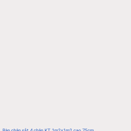
Bàn chân sắt 4 chân KT 1m2x1m2 cao 75cm