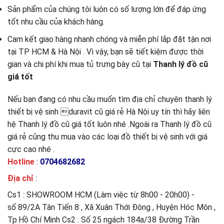
Sản phẩm của chúng tôi luôn có số lượng lớn để đáp ứng
tốt nhu cầu của khách hàng.
Cam kết giao hàng nhanh chóng và miễn phí lắp đặt tận nơi
tại TP HCM & Hà Nội . Vì vậy, bạn sẽ tiết kiệm được thời
gian và chi phí khi mua tủ trưng bày cũ tại
Thanh lý đồ cũ
giá tốt
Nếu bạn đang có nhu cầu muốn tìm địa chỉ chuyên thanh lý
thiết bị vệ sinh duravit cũ giá rẻ Hà Nội uy tín thì hãy liên
hệ Thanh lý đồ cũ giá tốt luôn nhé .Ngoài ra Thanh lý đồ cũ
giá rẻ cũng thu mua vào các loại đồ thiết bị vệ sinh với giá
cực cao nhé .
Hotline
:
0704682682
Địa chỉ
:
Cs1 : SHOWROOM HCM (Làm việc từ 8h00 - 20h00) -
số
89/2A Tân Tiến 8 , Xã Xuân Thới Đông , Huyện Hóc Môn ,
Tp.Hồ Chí Minh
Cs2 : Số 25 ngách 184a/38 Đường Trần