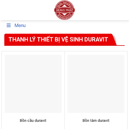
Skip
to
content
Menu
THANH LÝ THIẾT BỊ VỆ SINH DURAVIT
Bồn cầu duravit
Bồn tắm duravit