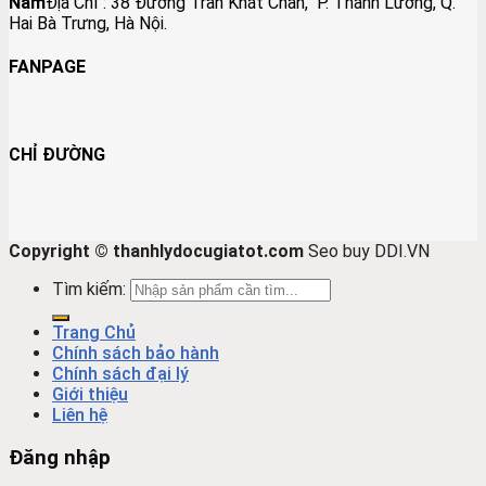
Nam
Địa Chỉ :
38 Đường Trần Khát Chân, P. Thanh Lương, Q.
Hai Bà Trưng, Hà Nội.
Đồ Đồng Lộc Nam
FANPAGE
CHỈ ĐƯỜNG
Copyright © thanhlydocugiatot.com
Seo buy DDI.VN
Tìm kiếm:
Trang Chủ
Chính sách bảo hành
Chính sách đại lý
Giới thiệu
Liên hệ
Đăng nhập