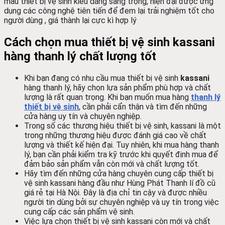
mẫu thiết bị vệ sinh
kiểu dáng sang trọng, hiện đại được ứng
dụng các công nghệ tiên tiến để đem lại trải nghiệm tốt cho
người dùng , giá thành lại cực kì hợp lý
Cách chọn mua thiết bị vệ sinh kassani
hàng thanh lý chất lượng tốt
Khi bạn đang có nhu cầu mua thiết bị vệ sinh
kassani
hàng thanh lý, hãy chọn lựa sản phẩm phù hợp và chất
lượng là rất quan trọng. Khi bạn muốn mua hàng
thanh lý
thiết bị vệ sinh
, cần phải cẩn thận và tìm đến những
cửa hàng uy tín và chuyên nghiệp.
Trong số các thương hiệu thiết bị vệ sinh, kassani là một
trong những thương hiệu được đánh giá cao về chất
lượng và thiết kế hiện đại. Tuy nhiên, khi mua hàng thanh
lý, bạn cần phải kiểm tra kỹ trước khi quyết định mua để
đảm bảo sản phẩm vẫn còn mới và chất lượng tốt.
Hãy tìm đến những cửa hàng chuyên cung cấp thiết bị
vệ sinh kassani hàng đầu như Hùng Phát Thanh lí đồ cũ
giá rẻ tại Hà Nội. Đây là địa chỉ tin cậy và được nhiều
người tin dùng bởi sự chuyên nghiệp và uy tín trong việc
cung cấp các sản phẩm vệ sinh.
Việc lựa chọn thiết bị vệ sinh kassani còn mới và chất