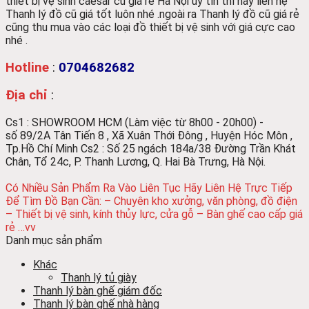
thiết bị vệ sinh caesar cũ giá rẻ Hà Nội uy tín thì hãy liên hệ
Thanh lý đồ cũ giá tốt luôn nhé .ngoài ra Thanh lý đồ cũ giá rẻ
cũng thu mua vào các loại đồ thiết bị vệ sinh với giá cực cao
nhé .
Hotline
:
0704682682
Địa chỉ
:
Cs1 : SHOWROOM HCM (Làm việc từ 8h00 - 20h00) -
số
89/2A Tân Tiến 8 , Xã Xuân Thới Đông , Huyện Hóc Môn ,
Tp.Hồ Chí Minh
Cs2 : Số 25 ngách 184a/38 Đường Trần Khát
Chân, Tổ 24c, P. Thanh Lương, Q. Hai Bà Trưng, Hà Nội.
Có Nhiều Sản Phẩm Ra Vào Liên Tục Hãy Liên Hệ Trực Tiếp
Để Tìm Đồ Bạn Cần:
– Chuyên kho xưởng, văn phòng, đồ điện
– Thiết bị vệ sinh, kính thủy lực, cửa gỗ
– Bàn ghế cao cấp giá
rẻ …vv
Danh mục sản phẩm
Khác
Thanh lý tủ giày
Thanh lý bàn ghế giám đốc
Thanh lý bàn ghế nhà hàng