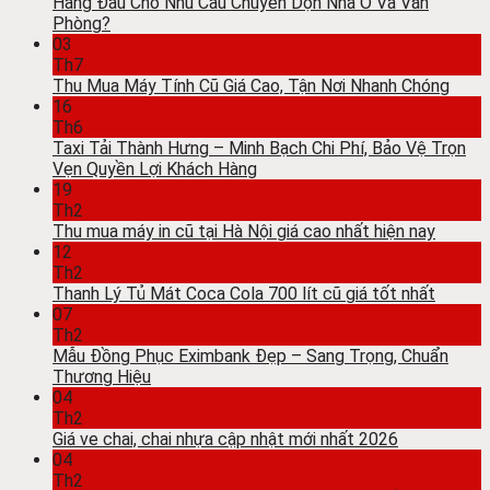
Hàng Đầu Cho Nhu Cầu Chuyển Dọn Nhà Ở Và Văn
Phòng?
03
Th7
Thu Mua Máy Tính Cũ Giá Cao, Tận Nơi Nhanh Chóng
16
Th6
Taxi Tải Thành Hưng – Minh Bạch Chi Phí, Bảo Vệ Trọn
Vẹn Quyền Lợi Khách Hàng
19
Th2
Thu mua máy in cũ tại Hà Nội giá cao nhất hiện nay
12
Th2
Thanh Lý Tủ Mát Coca Cola 700 lít cũ giá tốt nhất
07
Th2
Mẫu Đồng Phục Eximbank Đẹp – Sang Trọng, Chuẩn
Thương Hiệu
04
Th2
Giá ve chai, chai nhựa cập nhật mới nhất 2026
04
Th2