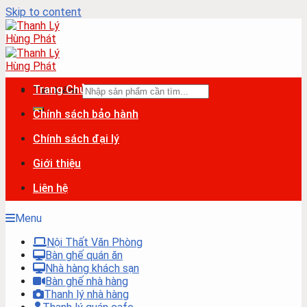
Skip to content
Trang Chủ
Tìm kiếm:
Chính sách bảo hành
Chính sách đại lý
Giới thiệu
Liên hệ
Menu
Nội Thất Văn Phòng
Bàn ghế quán ăn
Nhà hàng khách sạn
Bàn ghế nhà hàng
Thanh lý nhà hàng