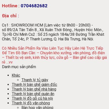
Hotline
:
0704682682
Địa chỉ
:
Cs1 : SHOWROOM HCM (Làm việc từ 8h00 - 20h00) -
số
89/2A Tân Tiến 8 , Xã Xuân Thới Đông , Huyện Hóc Môn ,
Tp.Hồ Chí Minh
Cs2 : Số 25 ngách 184a/38 Đường Trần Khát
Chân, Tổ 24c, P. Thanh Lương, Q. Hai Bà Trưng, Hà Nội.
Có Nhiều Sản Phẩm Ra Vào Liên Tục Hãy Liên Hệ Trực Tiếp
Để Tìm Đồ Bạn Cần:
– Chuyên kho xưởng, văn phòng, đồ điện
– Thiết bị vệ sinh, kính thủy lực, cửa gỗ
– Bàn ghế cao cấp giá
rẻ …vv
Danh mục sản phẩm
Khác
Thanh lý tủ giày
Thanh lý bàn ghế giám đốc
Thanh lý bàn ghế nhà hàng
Thanh lý bàn ghế quán ăn
Thanh lý đồ gỗ cũ hà nội
Thanh lý đồ văn phòng
Bàn họp văn phòng