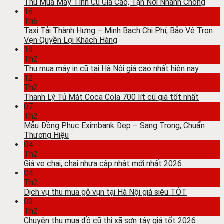
Thu Mua Máy Tính Cũ Giá Cao, Tận Nơi Nhanh Chóng
16
Th6
Taxi Tải Thành Hưng – Minh Bạch Chi Phí, Bảo Vệ Trọn
Vẹn Quyền Lợi Khách Hàng
19
Th2
Thu mua máy in cũ tại Hà Nội giá cao nhất hiện nay
12
Th2
Thanh Lý Tủ Mát Coca Cola 700 lít cũ giá tốt nhất
07
Th2
Mẫu Đồng Phục Eximbank Đẹp – Sang Trọng, Chuẩn
Thương Hiệu
04
Th2
Giá ve chai, chai nhựa cập nhật mới nhất 2026
04
Th2
Dịch vụ thu mua gỗ vụn tại Hà Nội giá siêu TỐT
03
Th2
Chuyên thu mua đồ cũ thị xã sơn tây giá tốt 2026