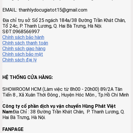
EMAIL: thanhlydocugiatot15@gmail.com
Địa chỉ trụ sở: Số 25 ngách 184a/38 Đường Trần Khát Chân,
Tổ 24c, P. Thanh Lương, Q. Hai Bà Trưng, Hà Nội.
SĐT:0968566997
Chính sách bảo hành
Chính sách thanh toán
Chính sách giao hàng
Chính sách bảo mật
Chính sách đại lý
HỆ THỐNG CỬA HÀNG:
SHOWROOM HCM (Làm việc từ 8h00 - 20h00) 89/2A Tân
Tiến 8 , Xã Xuân Thới Đông , Huyện Hóc Môn , Tp.Hồ Chí Minh
.
Công ty cổ phần dịch vụ vận chuyển Hùng Phát Việt
Nam
Địa Chỉ :
38 Đường Trần Khát Chân, P. Thanh Lương, Q.
Hai Bà Trưng, Hà Nội.
Đồ Đồng Lộc Nam
FANPAGE