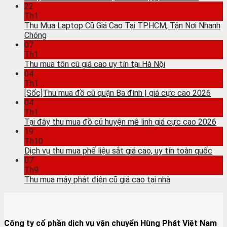
22
Th1
Thu Mua Laptop Cũ Giá Cao Tại TP.HCM, Tận Nơi Nhanh
Chóng
07
Th1
Thu mua tôn cũ giá cao uy tín tại Hà Nội
04
Th1
[Sốc]Thu mua đồ cũ quận Ba đình | giá cực cao 2026
04
Th1
Tại đây thu mua đồ cũ huyện mê linh giá cực cao 2026
19
Th10
Dịch vụ thu mua phế liệu sắt giá cao, uy tín toàn quốc
07
Th9
Thu mua máy phát điện cũ giá cao tại nhà
Công ty cổ phần dịch vụ vận chuyển Hùng Phát Việt Nam