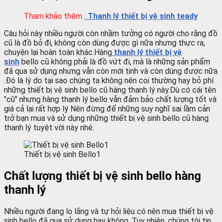
Tham khảo thêm
:
Thanh lý thiết bị vệ sinh teady
Câu hỏi này nhiều người còn nhầm tưởng có người cho rằng đồ
cũ là đồ bỏ đi, không còn dùng được gì nữa nhưng thực ra,
chuyện lại hoàn toàn khác.Hàng
thanh lý thiết bị vệ
sinh
bello
cũ không phải là đồ vứt đi, mà là những sản phẩm
đã qua sử dụng nhưng vẫn còn mới tinh và còn dùng được nữa
.Đó là lý do tại sao chúng ta không nên coi thường hay bỏ phí
những thiết bị vệ sinh
bello
cũ hàng thanh lý này.
Dù có cái tên
"cũ" nhưng hàng thanh lý
bello
vẫn đảm bảo chất lượng tốt và
giá cả lại rất hợp lý Nên đừng để những suy nghĩ sai lầm cản
trở bạn mua và sử dụng những thiết bị vệ sinh
bello
cũ hàng
thanh lý tuyệt vời này nhé.
Thiết bị vệ sinh Bello1
Chất lượng thiết bị vệ sinh bello hàng
thanh lý
Nhiều người đang lo lắng và tự hỏi liệu có nên mua thiết bị vệ
sinh bello đã qua sử dụng hay không. Tuy nhiên, chúng tôi tin