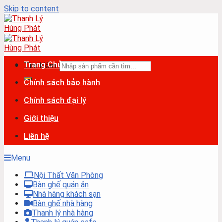
Skip to content
Trang Chủ
Tìm kiếm:
Chính sách bảo hành
Chính sách đại lý
Giới thiệu
Liên hệ
Menu
Nội Thất Văn Phòng
Bàn ghế quán ăn
Nhà hàng khách sạn
Bàn ghế nhà hàng
Thanh lý nhà hàng