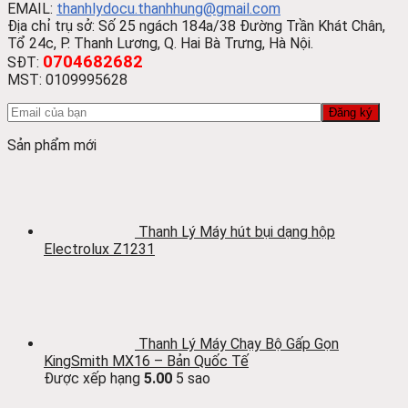
EMAIL:
thanhlydocu.thanhhung@gmail.com
Địa chỉ trụ sở: Số 25 ngách 184a/38 Đường Trần Khát Chân,
Tổ 24c, P. Thanh Lương, Q. Hai Bà Trưng, Hà Nội.
0704682682
SĐT:
MST: 0109995628
Sản phẩm mới
Thanh Lý Máy hút bụi dạng hộp
Electrolux Z1231
Thanh Lý Máy Chạy Bộ Gấp Gọn
KingSmith MX16 – Bản Quốc Tế
Được xếp hạng
5.00
5 sao