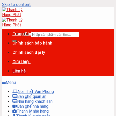
Skip to content
Trang Chủ
Tìm kiếm:
Chính sách bảo hành
Chính sách đại lý
Giới thiệu
Liên hệ
Menu
Nội Thất Văn Phòng
Bàn ghế quán ăn
Nhà hàng khách sạn
Bàn ghế nhà hàng
Thanh lý nhà hàng