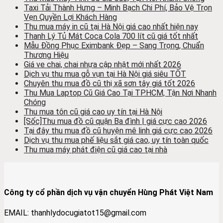
Taxi Tải Thành Hưng – Minh Bạch Chi Phí, Bảo Vệ Trọn
Vẹn Quyền Lợi Khách Hàng
Thu mua máy in cũ tại Hà Nội giá cao nhất hiện nay
Thanh Lý Tủ Mát Coca Cola 700 lít cũ giá tốt nhất
Mẫu Đồng Phục Eximbank Đẹp – Sang Trọng, Chuẩn
Thương Hiệu
Giá ve chai, chai nhựa cập nhật mới nhất 2026
Dịch vụ thu mua gỗ vụn tại Hà Nội giá siêu TỐT
Chuyên thu mua đồ cũ thị xã sơn tây giá tốt 2026
Thu Mua Laptop Cũ Giá Cao Tại TP.HCM, Tận Nơi Nhanh
Chóng
Thu mua tôn cũ giá cao uy tín tại Hà Nội
[Sốc]Thu mua đồ cũ quận Ba đình | giá cực cao 2026
Tại đây thu mua đồ cũ huyện mê linh giá cực cao 2026
Dịch vụ thu mua phế liệu sắt giá cao, uy tín toàn quốc
Thu mua máy phát điện cũ giá cao tại nhà
Công ty cổ phần dịch vụ vận chuyển Hùng Phát Việt Nam
EMAIL: thanhlydocugiatot15@gmail.com