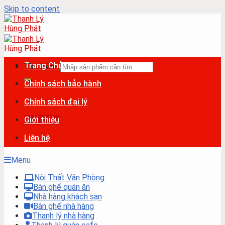
Skip to content
Trang Chủ
Tìm kiếm:
Chính sách bảo hành
Chính sách đại lý
Giới thiệu
Liên hệ
Menu
Nội Thất Văn Phòng
Bàn ghế quán ăn
Nhà hàng khách sạn
Bàn ghế nhà hàng
Thanh lý nhà hàng