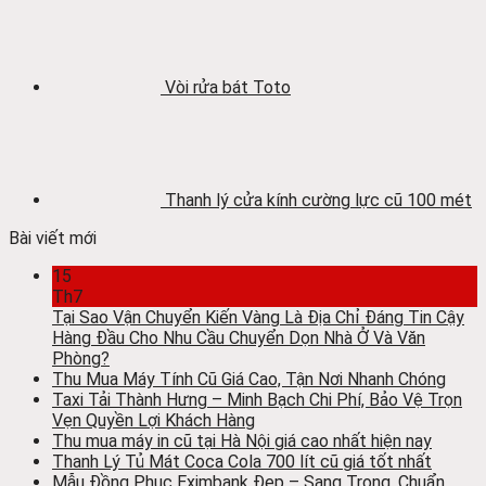
Vòi rửa bát Toto
Thanh lý cửa kính cường lực cũ 100 mét
Bài viết mới
15
Th7
Tại Sao Vận Chuyển Kiến Vàng Là Địa Chỉ Đáng Tin Cậy
Hàng Đầu Cho Nhu Cầu Chuyển Dọn Nhà Ở Và Văn
Phòng?
Thu Mua Máy Tính Cũ Giá Cao, Tận Nơi Nhanh Chóng
Taxi Tải Thành Hưng – Minh Bạch Chi Phí, Bảo Vệ Trọn
Vẹn Quyền Lợi Khách Hàng
Thu mua máy in cũ tại Hà Nội giá cao nhất hiện nay
Thanh Lý Tủ Mát Coca Cola 700 lít cũ giá tốt nhất
Mẫu Đồng Phục Eximbank Đẹp – Sang Trọng, Chuẩn