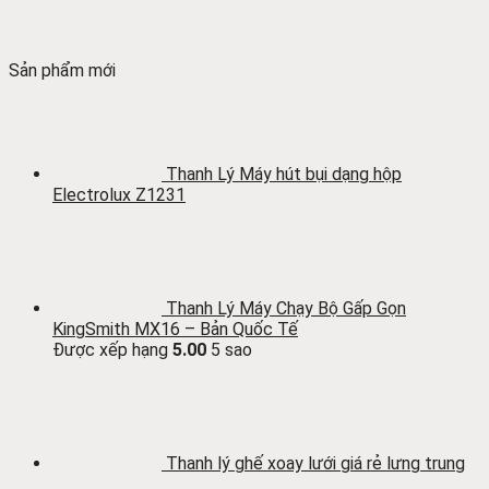
Sản phẩm mới
Thanh Lý Máy hút bụi dạng hộp
Electrolux Z1231
Thanh Lý Máy Chạy Bộ Gấp Gọn
KingSmith MX16 – Bản Quốc Tế
Được xếp hạng
5.00
5 sao
Thanh lý ghế xoay lưới giá rẻ lưng trung