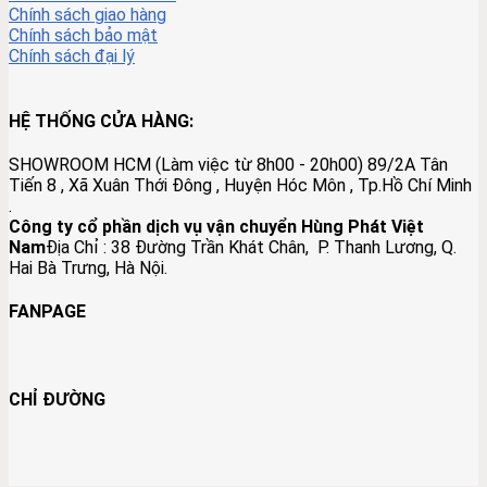
Chính sách giao hàng
Chính sách bảo mật
Chính sách đại lý
HỆ THỐNG CỬA HÀNG:
SHOWROOM HCM (Làm việc từ 8h00 - 20h00) 89/2A Tân
Tiến 8 , Xã Xuân Thới Đông , Huyện Hóc Môn , Tp.Hồ Chí Minh
.
Công ty cổ phần dịch vụ vận chuyển Hùng Phát Việt
Nam
Địa Chỉ :
38 Đường Trần Khát Chân, P. Thanh Lương, Q.
Hai Bà Trưng, Hà Nội.
Đồ Đồng Lộc Nam
FANPAGE
CHỈ ĐƯỜNG