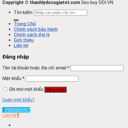
Copyright © thanhlydocugiatot.com
Seo buy DDI.VN
Tìm kiếm:
Trang Chủ
Chính sách bảo hành
Chính sách đại lý
Giới thiệu
Liên hệ
Đăng nhập
Tên tài khoản hoặc địa chỉ email
*
Mật khẩu
*
Ghi nhớ mật khẩu
Đăng nhập
Quên mật khẩu?
0968566997
Liên hệ