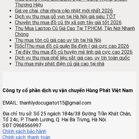
Thương Hiệu
Giá ve chai, chai nhựa cập nhật mới nhất 2026
Dịch vụ thu mua gỗ vụn tại Hà Nội giá siêu TỐT
Chuyên thu mua đồ cũ thị xã sơn tây giá tốt 2026
Thu Mua Laptop Cũ Giá Cao Tại TP.HCM, Tận Nơi Nhanh
Chóng
Thu mua tôn cũ giá cao uy tín tại Hà Nội
[Sốc]Thu mua đồ cũ quận Ba đình | giá cực cao 2026
Tại đây thu mua đồ cũ huyện mê linh giá cực cao 2026
Dịch vụ thu mua phế liệu sắt giá cao, uy tín toàn quốc
Thu mua máy phát điện cũ giá cao tại nhà
Công ty cổ phần dịch vụ vận chuyển Hùng Phát Việt Nam
EMAIL: thanhlydocugiatot15@gmail.com
Địa chỉ trụ sở: Số 25 ngách 184a/38 Đường Trần Khát Chân,
Tổ 24c, P. Thanh Lương, Q. Hai Bà Trưng, Hà Nội.
SĐT:0968566997
Chính sách bảo hành
Chính sách thanh toán