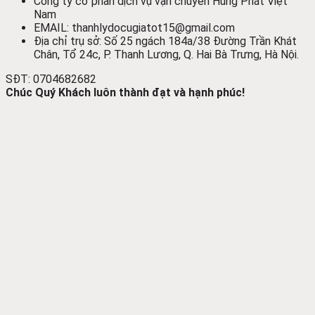
Công ty cổ phần dịch vụ vận chuyển Hùng Phát Việt
Nam
EMAIL: thanhlydocugiatot15@gmail.com
Địa chỉ trụ sở: Số 25 ngách 184a/38 Đường Trần Khát
Chân, Tổ 24c, P. Thanh Lương, Q. Hai Bà Trưng, Hà Nội.
SĐT: 0704682682
Chúc Quý Khách luôn thành đạt và hạnh phúc!