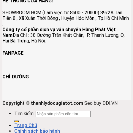
HỆ THỐNG CỬA HÀNG:
SHOWROOM HCM (Làm việc từ 8h00 - 20h00) 89/2A Tân
Tiến 8 , Xã Xuân Thới Đông , Huyện Hóc Môn , Tp.Hồ Chí Minh
.
Công ty cổ phần dịch vụ vận chuyển Hùng Phát Việt
Nam
Địa Chỉ :
38 Đường Trần Khát Chân, P. Thanh Lương, Q.
Hai Bà Trưng, Hà Nội.
Đồ Đồng Lộc Nam
FANPAGE
CHỈ ĐƯỜNG
Copyright © thanhlydocugiatot.com
Seo buy DDI.VN
Tìm kiếm:
Trang Chủ
Chính sách bảo hành