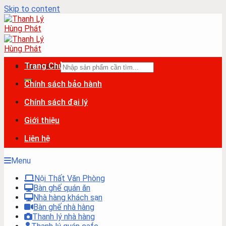
Skip to content
Trang Chủ
Tìm kiếm:
Chính sách bảo hành
Chính sách đại lý
Giới thiệu
Liên hệ
Menu
Nội Thất Văn Phòng
Bàn ghế quán ăn
Nhà hàng khách sạn
Bàn ghế nhà hàng
Thanh lý nhà hàng