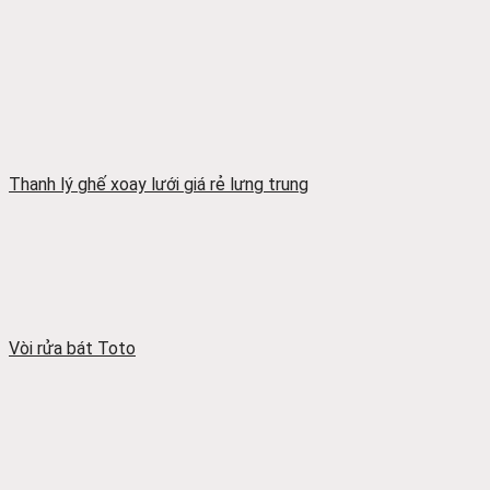
Thanh lý ghế xoay lưới giá rẻ lưng trung
Vòi rửa bát Toto