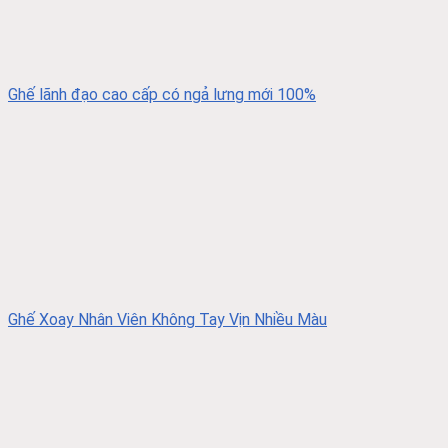
Ghế lãnh đạo cao cấp có ngả lưng mới 100%
Ghế Xoay Nhân Viên Không Tay Vịn Nhiều Màu